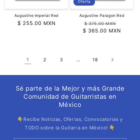
Oferta
Augustine Imperial Red
Augustine Paragon Red
Precio
$ 255.00 MXN
Precio
Precio
$ 375.00 MXN
habitual
$ 365.00 MXN
habitual
de
oferta
1
…
2
3
18
Sé parte de la Mejor y más Grande
Comunidad de Guitarristas en
México
👇Recibe Noticias, Ofertas, Convocatorias y
TODO sobre la Guitarra en México! 👇