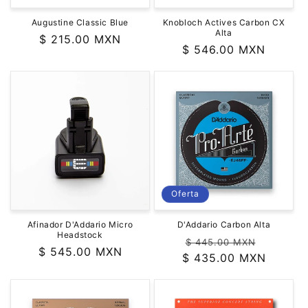
Augustine Classic Blue
Knobloch Actives Carbon CX
Alta
Precio
$ 215.00 MXN
Precio
$ 546.00 MXN
habitual
habitual
Oferta
Afinador D'Addario Micro
D'Addario Carbon Alta
Headstock
Precio
Precio
$ 445.00 MXN
Precio
$ 545.00 MXN
$ 435.00 MXN
habitual
de
habitual
oferta