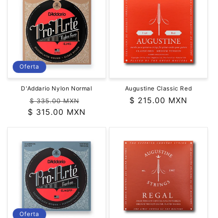
Oferta
D'Addario Nylon Normal
Augustine Classic Red
Precio
Precio
Precio
$ 215.00 MXN
$ 335.00 MXN
$ 315.00 MXN
habitual
de
habitual
oferta
Oferta