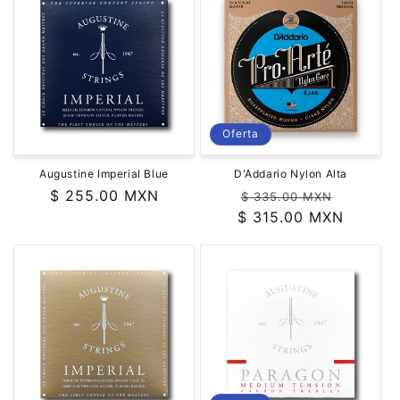
Oferta
Augustine Imperial Blue
D'Addario Nylon Alta
Precio
$ 255.00 MXN
Precio
Precio
$ 335.00 MXN
habitual
$ 315.00 MXN
habitual
de
oferta