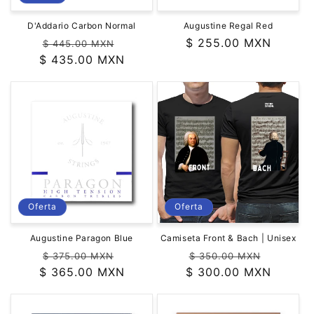
D'Addario Carbon Normal
Augustine Regal Red
Precio
Precio
Precio
$ 255.00 MXN
$ 445.00 MXN
$ 435.00 MXN
habitual
de
habitual
oferta
Oferta
Oferta
Augustine Paragon Blue
Camiseta Front & Bach | Unisex
Precio
Precio
Precio
Precio
$ 375.00 MXN
$ 350.00 MXN
$ 365.00 MXN
habitual
de
$ 300.00 MXN
habitual
de
oferta
oferta