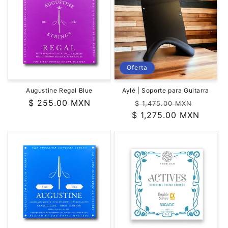
Oferta
Augustine Regal Blue
Aylé | Soporte para Guitarra
Precio
$ 255.00 MXN
Precio
Precio
$ 1,475.00 MXN
habitual
$ 1,275.00 MXN
habitual
de
oferta