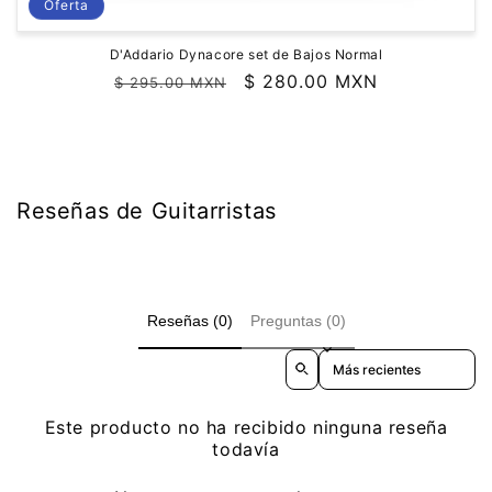
Oferta
D'Addario Dynacore set de Bajos Normal
Precio
Precio
$ 280.00 MXN
$ 295.00 MXN
habitual
de
oferta
Reseñas de Guitarristas
Reseñas (0)
Preguntas (0)
Sort reviews by
Este producto no ha recibido ninguna reseña
todavía