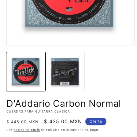
Abrir
A
elemento
e
multimedia
m
1
2
en
e
una
u
ventana
v
modal
m
D'Addario Carbon Normal
CUERDAS PARA GUITARRA CLÁSICA
Precio
Precio
$ 435.00 MXN
Oferta
$ 445.00 MXN
habitual
de
Los
gastos de envío
se calculan en la pantalla de pago.
oferta