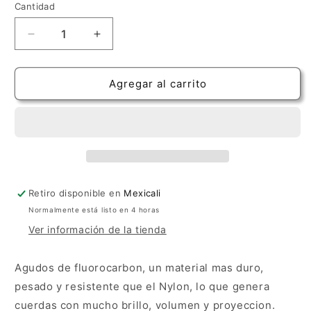
Cantidad
Cantidad
Reducir
Aumentar
cantidad
cantidad
para
para
D&#39;Addario
D&#39;Addario
Agregar al carrito
Carbon
Carbon
Normal
Normal
Retiro disponible en
Mexicali
Normalmente está listo en 4 horas
Ver información de la tienda
Agudos de fluorocarbon, un material mas duro,
pesado y resistente que el Nylon, lo que genera
cuerdas con mucho brillo, volumen y proyeccion.