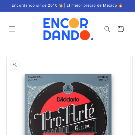
Ir
Encordando since 2010 🤟| El mejor precio de México 🔥
directamente
al contenido
Carrito
Ir
directamente
a la
información
del producto