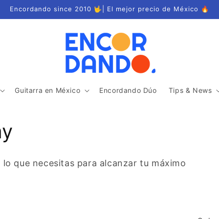
Encordando since 2010 🤟| El mejor precio de México 🔥
Guitarra en México
Encordando Dúo
Tips & News
my
do lo que necesitas para alcanzar tu máximo