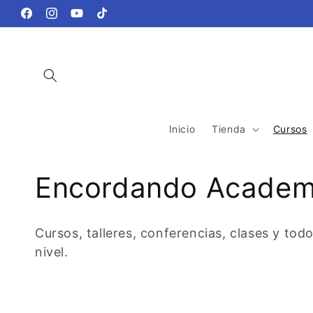
Ir
directamente
Facebook
Instagram
YouTube
TikTok
al contenido
Inicio
Tienda
Cursos
C
Encordando Acade
o
Cursos, talleres, conferencias, clases y to
l
nivel.
e