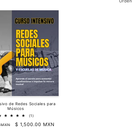
Orden
sivo de Redes Sociales para
Músicos
1
(1)
reseñas
Precio
$ 1,500.00 MXN
0 MXN
totales
de