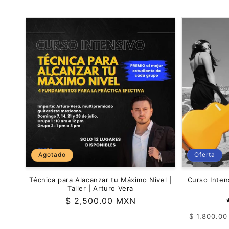
c
c
i
ó
n
:
Agotado
Oferta
Técnica para Alacanzar tu Máximo Nivel |
Curso Inten
Taller | Arturo Vera
Precio
$ 2,500.00 MXN
habitual
Precio
$ 1,800.0
habitual