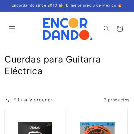
Ir
Encordando since 2010 🤟| El mejor precio de México 🔥
directamente
al contenido
Carrito
C
Cuerdas para Guitarra
o
Eléctrica
l
e
Filtrar y ordenar
2 productos
c
c
i