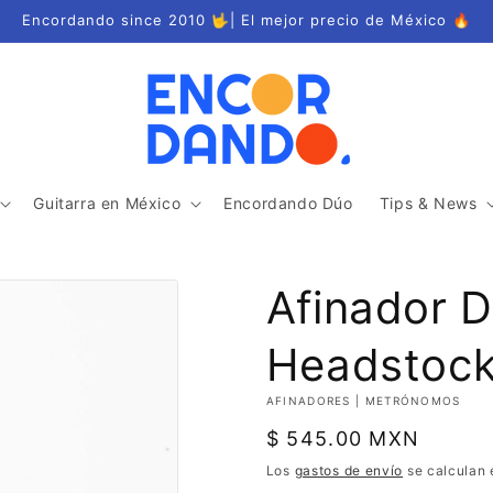
Encordando since 2010 🤟| El mejor precio de México 🔥
Guitarra en México
Encordando Dúo
Tips & News
Afinador D
Headstoc
AFINADORES | METRÓNOMOS
Precio
$ 545.00 MXN
habitual
Los
gastos de envío
se calculan 