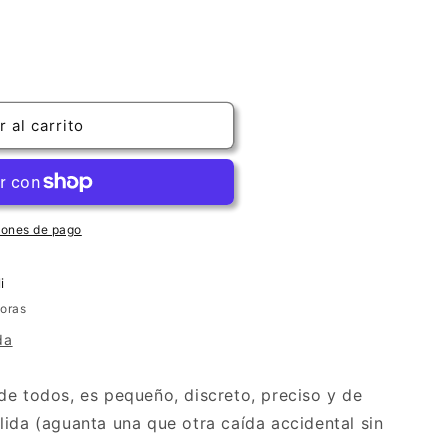
 al carrito
ario
iones de pago
i
horas
da
de todos, es pequeño, discreto, preciso y de
lida (aguanta una que otra caída accidental sin