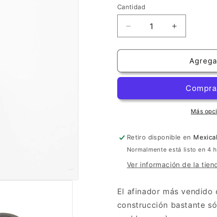
Cantidad
Cantidad
Reducir
Aumentar
cantidad
cantidad
para
para
Afinador
Afinador
Agregar
D&#39;Addario
D&#39;Add
Micro
Micro
Headstock
Headstock
Más opc
Retiro disponible en
Mexical
Normalmente está listo en 4 
Ver información de la tien
El afinador más vendido 
construcción bastante só