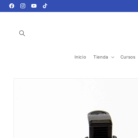
Ir
directamente
Facebook
Instagram
YouTube
TikTok
al contenido
Inicio
Tienda
Cursos
Ir
directamente
a la
información
del producto