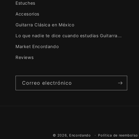
Estuches
Accesorios
Guitarra Clásica en México
Lo que nadie te dice cuando estudias Guitarra...
Market Encordando
Reviews
Correo electrónico
David González Hernández
Cello Bam black
El estuche
es un 10/10
BAM Classic Black Estuche para Cello
© 2026,
Encordando
Política de reembolso