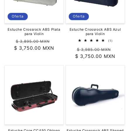
ó
n
Oferta
Oferta
:
Estuche Crossrock ABS Plata
Estuche Crossrock ABS Azul
para Violín
para Violín
Precio
Precio
1
$ 3,895.00 MXN
(1)
reseñas
$ 3,750.00 MXN
habitual
de
Precio
Precio
totales
$ 3,985.00 MXN
oferta
$ 3,750.00 MXN
habitual
de
oferta
Estuche Core CC450 Oblong
Estuche Crossrock ABS Shaped