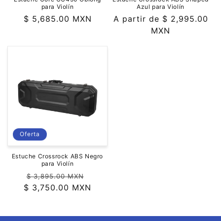
para Violín
Azul para Violín
Precio
$ 5,685.00 MXN
Precio
A partir de $ 2,995.00
habitual
habitual
MXN
Oferta
Estuche Crossrock ABS Negro
para Violín
Precio
Precio
$ 3,895.00 MXN
$ 3,750.00 MXN
habitual
de
oferta