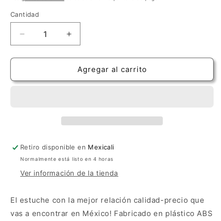
oferta
Cantidad
Cantidad
Reducir
Aumentar
cantidad
cantidad
para
para
Estuche
Estuche
Agregar al carrito
Crossrock
Crossrock
ABS
ABS
Negro
Negro
para
para
Violín
Violín
Retiro disponible en
Mexicali
Normalmente está listo en 4 horas
Ver información de la tienda
El estuche con la mejor relación calidad-precio que
vas a encontrar en México! Fabricado en plástico ABS