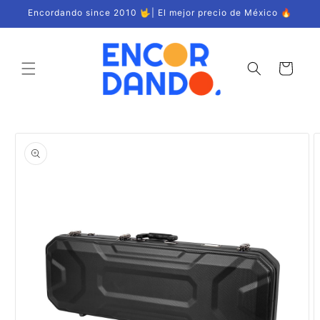
Ir
Encordando since 2010 🤟| El mejor precio de México 🔥
directamente
al contenido
Carrito
Ir
directamente
a la
información
del producto