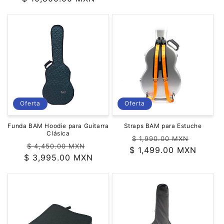
oferta
Oferta
Oferta
Funda BAM Hoodie para Guitarra
Straps BAM para Estuche
Clásica
Precio
Precio
$ 1,990.00 MXN
Precio
Precio
$ 4,450.00 MXN
$ 1,499.00 MXN
habitual
de
$ 3,995.00 MXN
habitual
de
oferta
oferta