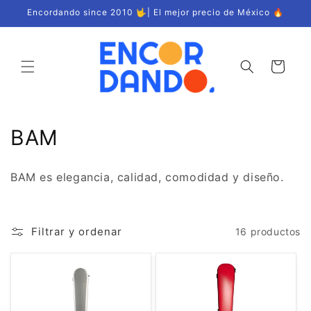
Ir
Encordando since 2010 🤟| El mejor precio de México 🔥
directamente
al contenido
Carrito
C
BAM
o
BAM es elegancia, calidad, comodidad y diseño.
l
e
Filtrar y ordenar
16 productos
c
c
i