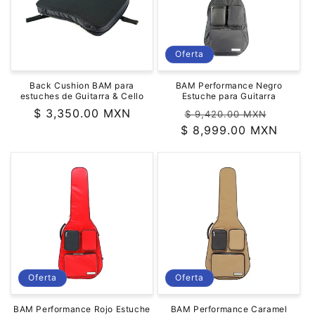
Oferta
Back Cushion BAM para
BAM Performance Negro
estuches de Guitarra & Cello
Estuche para Guitarra
Precio
$ 3,350.00 MXN
Precio
Precio
$ 9,420.00 MXN
habitual
$ 8,999.00 MXN
habitual
de
oferta
Oferta
Oferta
BAM Performance Rojo Estuche
BAM Performance Caramel