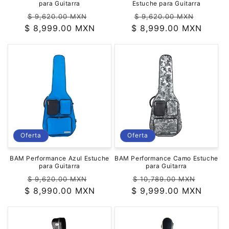
para Guitarra
Estuche para Guitarra
Precio
Precio
Precio
Precio
$ 9,620.00 MXN
$ 9,620.00 MXN
$ 8,999.00 MXN
habitual
de
$ 8,999.00 MXN
habitual
de
oferta
oferta
Oferta
Oferta
BAM Performance Azul Estuche
BAM Performance Camo Estuche
para Guitarra
para Guitarra
Precio
Precio
Precio
Precio
$ 9,620.00 MXN
$ 10,789.00 MXN
$ 8,990.00 MXN
habitual
de
$ 9,999.00 MXN
habitual
de
oferta
oferta