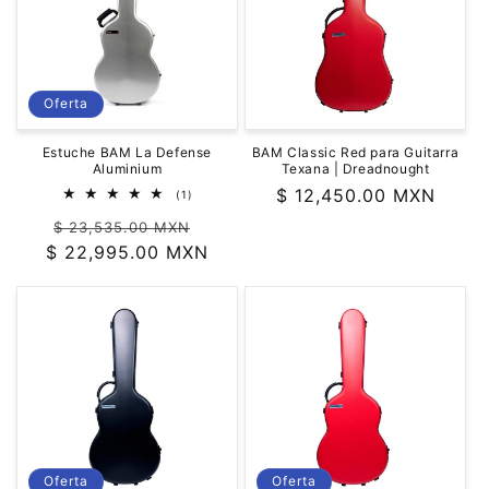
ó
n
:
Oferta
Estuche BAM La Defense
BAM Classic Red para Guitarra
Aluminium
Texana | Dreadnought
Precio
$ 12,450.00 MXN
1
(1)
reseñas
habitual
Precio
Precio
totales
$ 23,535.00 MXN
$ 22,995.00 MXN
habitual
de
oferta
Oferta
Oferta