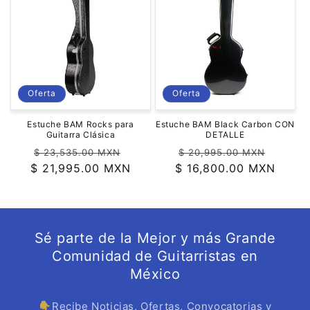
Oferta
Oferta
Estuche BAM Rocks para
Estuche BAM Black Carbon CON
Guitarra Clásica
DETALLE
Precio
Precio
Precio
Precio
$ 23,535.00 MXN
$ 20,995.00 MXN
$ 21,995.00 MXN
habitual
de
$ 16,800.00 MXN
habitual
de
oferta
oferta
Sé parte de la Mejor y más Grande
Comunidad de Guitarristas en
México
👇Recibe Noticias, Ofertas, Convocatorias y