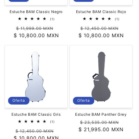
Estuche BAM Classic Negro
Estuche BAM Classic Rojo
1
1
(1)
(1)
reseñas
reseñas
Precio
Precio
Precio
Precio
totales
totales
$ 11,999.00 MXN
$ 12,450.00 MXN
$ 10,800.00 MXN
habitual
de
$ 10,800.00 MXN
habitual
de
oferta
oferta
Oferta
Oferta
Estuche BAM Classic Gris
Estuche BAM Panther Grey
Precio
Precio
1
(1)
$ 23,535.00 MXN
reseñas
$ 21,995.00 MXN
habitual
de
Precio
Precio
totales
$ 12,450.00 MXN
oferta
$ 10,800.00 MXN
habitual
de