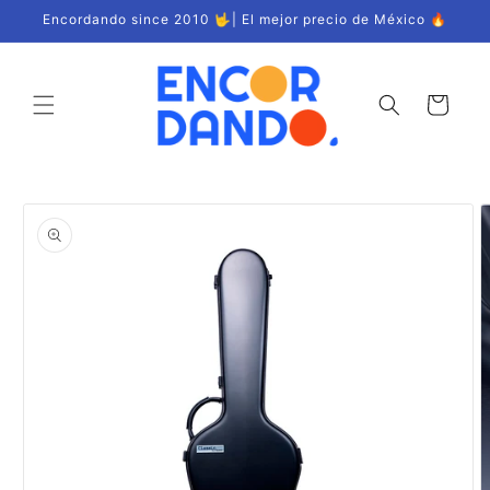
Ir
Encordando since 2010 🤟| El mejor precio de México 🔥
directamente
al contenido
Carrito
Ir
directamente
a la
información
del producto