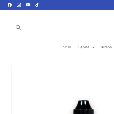
Ir
directamente
Facebook
Instagram
YouTube
TikTok
al contenido
Inicio
Tienda
Cursos
Ir
directamente
a la
información
del producto