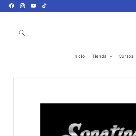
Ir
directamente
Facebook
Instagram
YouTube
TikTok
al contenido
Inicio
Tienda
Cursos
Ir
directamente
a la
información
del producto