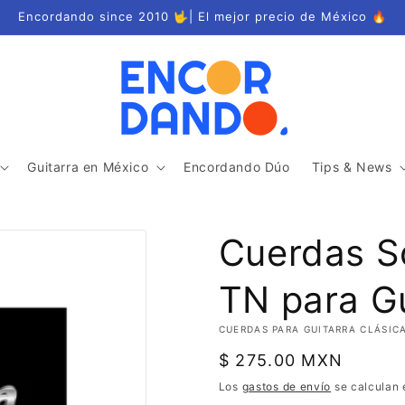
Encordando since 2010 🤟| El mejor precio de México 🔥
Guitarra en México
Encordando Dúo
Tips & News
Cuerdas So
TN para Gu
CUERDAS PARA GUITARRA CLÁSIC
Precio
$ 275.00 MXN
habitual
Los
gastos de envío
se calculan 