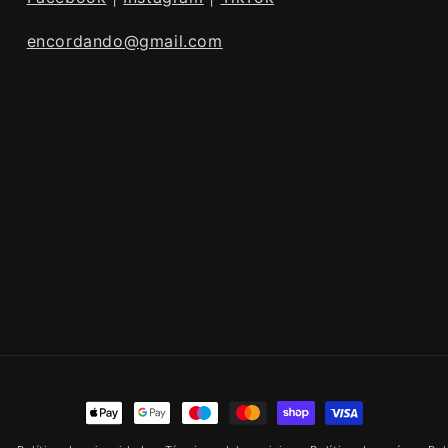
encordando@gmail.com
Formas
de