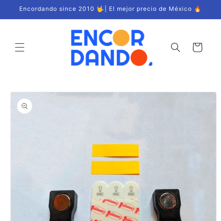
Ir
Encordando since 2010 🤟| El mejor precio de México 🔥
directamente
al contenido
Carrito
Ir
directamente
a la
información
del producto