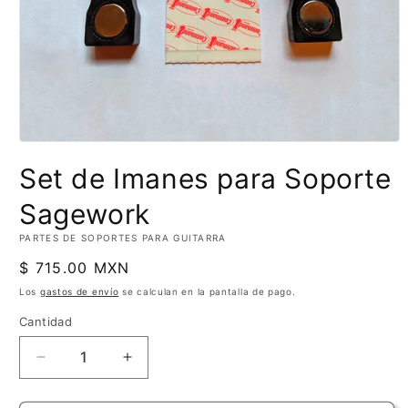
Abrir
elemento
Set de Imanes para Soporte
multimedia
1
en
Sagework
una
ventana
PARTES DE SOPORTES PARA GUITARRA
modal
Precio
$ 715.00 MXN
habitual
Los
gastos de envío
se calculan en la pantalla de pago.
Cantidad
Cantidad
Reducir
Aumentar
cantidad
cantidad
para
para