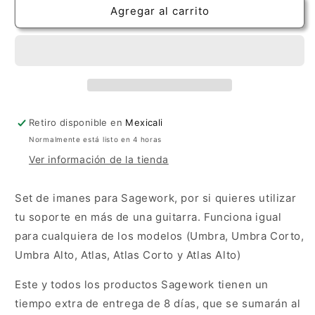
Set
Set
Agregar al carrito
de
de
Imanes
Imanes
para
para
Soporte
Soporte
Sagework
Sagework
Retiro disponible en
Mexicali
Normalmente está listo en 4 horas
Ver información de la tienda
Set de imanes para Sagework, por si quieres utilizar
tu soporte en más de una guitarra. Funciona igual
para cualquiera de los modelos (Umbra, Umbra Corto,
Umbra Alto, Atlas, Atlas Corto y Atlas Alto)
Este y todos los productos Sagework tienen un
tiempo extra de entrega de 8 días, que se sumarán al