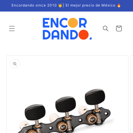
Ir
Encordando since 2010 🤟| El mejor precio de México 🔥
directamente
al contenido
Carrito
Ir
directamente
a la
información
del producto