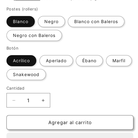
oferta
Postes (rollers)
Blanco
Negro
Blanco con Baleros
Negro con Baleros
Botón
Acrílico
Aperlado
Ébano
Marfil
Snakewood
Cantidad
Cantidad
Reducir
Aumentar
cantidad
cantidad
para
para
Maquinaria
Maquinaria
Agregar al carrito
Schaller
Schaller
GrandTune®
GrandTune®