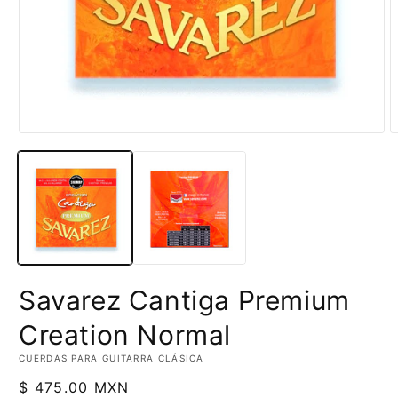
Abrir
A
elemento
e
multimedia
m
1
2
en
e
una
u
ventana
v
modal
m
Savarez Cantiga Premium
Creation Normal
CUERDAS PARA GUITARRA CLÁSICA
Precio
$ 475.00 MXN