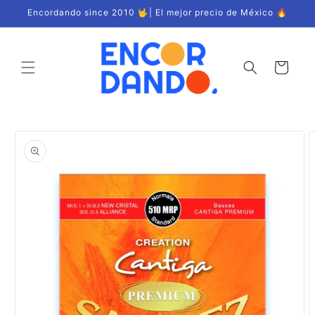
Ir
Encordando since 2010 🤟| El mejor precio de México 🔥
directamente
al contenido
Carrito
Ir
directamente
a la
información
del producto