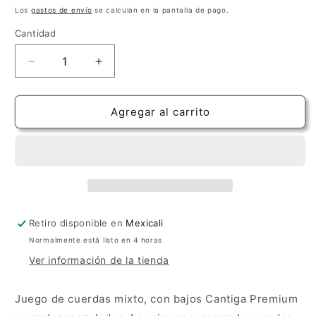
habitual
Los
gastos de envío
se calculan en la pantalla de pago.
Cantidad
Cantidad
Reducir
Aumentar
cantidad
cantidad
para
para
Savarez
Savarez
Agregar al carrito
Cantiga
Cantiga
Premium
Premium
Creation
Creation
Normal
Normal
Retiro disponible en
Mexicali
Normalmente está listo en 4 horas
Ver información de la tienda
Juego de cuerdas mixto, con bajos Cantiga Premium