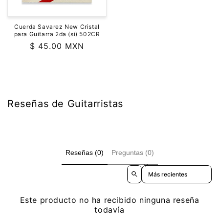
Cuerda Savarez New Cristal
para Guitarra 2da (si) 502CR
Precio
$ 45.00 MXN
habitual
Reseñas de Guitarristas
Reseñas (0)
Preguntas (0)
Sort reviews by
Este producto no ha recibido ninguna reseña
todavía