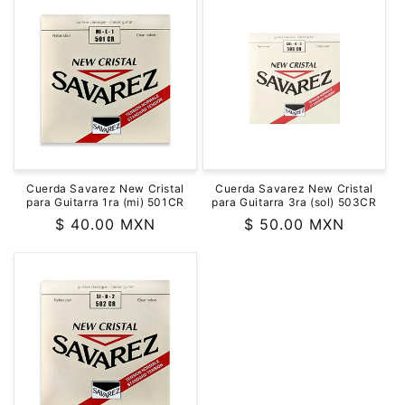
Cuerda Savarez New Cristal
Cuerda Savarez New Cristal
para Guitarra 1ra (mi) 501CR
para Guitarra 3ra (sol) 503CR
Precio
$ 40.00 MXN
Precio
$ 50.00 MXN
habitual
habitual