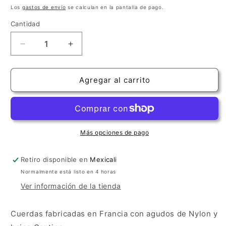
habitual
Los
gastos de envío
se calculan en la pantalla de pago.
Cantidad
Cantidad
Reducir
Aumentar
cantidad
cantidad
para
para
Savarez
Savarez
Agregar al carrito
Cantiga
Cantiga
New
New
Cristal
Cristal
Normal
Normal
Más opciones de pago
Retiro disponible en
Mexicali
Normalmente está listo en 4 horas
Ver información de la tienda
Cuerdas fabricadas en Francia con agudos de Nylon y