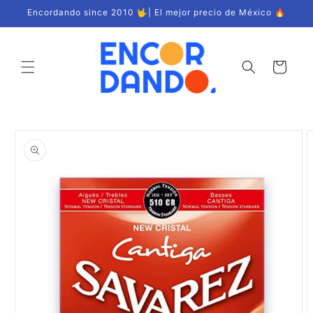
Ir
Encordando since 2010 🤟| El mejor precio de México 🔥
directamente
al contenido
Carrito
Ir
directamente
a la
información
del producto