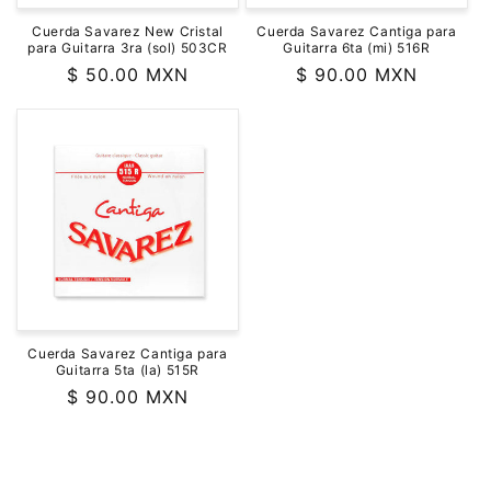
Cuerda Savarez New Cristal
Cuerda Savarez Cantiga para
para Guitarra 3ra (sol) 503CR
Guitarra 6ta (mi) 516R
Precio
$ 50.00 MXN
Precio
$ 90.00 MXN
habitual
habitual
Cuerda Savarez Cantiga para
Guitarra 5ta (la) 515R
Precio
$ 90.00 MXN
habitual