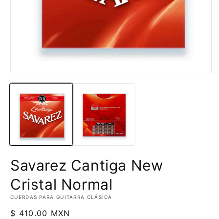
Abrir
A
elemento
e
multimedia
m
1
2
en
e
una
u
ventana
v
modal
m
Savarez Cantiga New
Cristal Normal
CUERDAS PARA GUITARRA CLÁSICA
Precio
$ 410.00 MXN