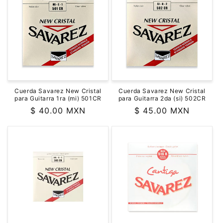
Cuerda Savarez New Cristal
Cuerda Savarez New Cristal
para Guitarra 1ra (mi) 501CR
para Guitarra 2da (si) 502CR
Precio
$ 40.00 MXN
Precio
$ 45.00 MXN
habitual
habitual