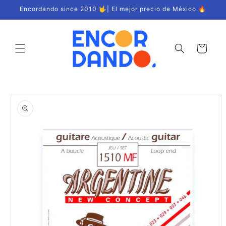
Ir
Encordando since 2010 🤟| El mejor precio de México 🔥
directamente
al contenido
Carrito
Ir
directamente
a la
información
del producto