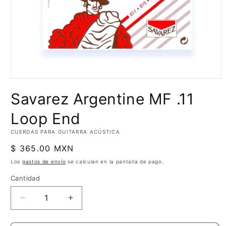
Abrir
elemento
Savarez Argentine MF .11
multimedia
1
en
Loop End
una
ventana
CUERDAS PARA GUITARRA ACÚSTICA
modal
Precio
$ 365.00 MXN
habitual
Los
gastos de envío
se calculan en la pantalla de pago.
Cantidad
Cantidad
Reducir
Aumentar
cantidad
cantidad
para
para