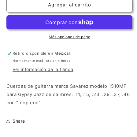
Savarez
Savarez
Agregar al carrito
Argentine
Argentine
MF
MF
.11
.11
Loop
Loop
End
End
Más opciones de pago
Retiro disponible en
Mexicali
Normalmente está listo en 4 horas
Ver información de la tienda
Cuerdas de guitarra marca Savarez modelo 1510MF
para Gypsy Jazz de calibres: .11, .15, .23, .29, .37, .46
con "loop end".
Share