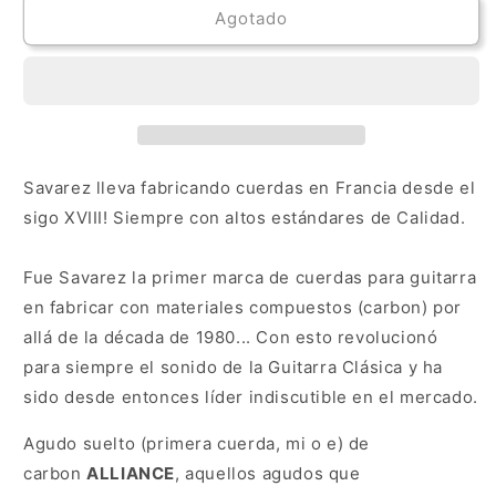
Cuerda
Cuerda
Agotado
Savarez
Savarez
Alliance
Alliance
para
para
Guitarra
Guitarra
1ra
1ra
(mi)
(mi)
541J
541J
Savarez lleva fabricando cuerdas en Francia desde el
sigo XVIII! Siempre con altos estándares de Calidad.
Fue Savarez la primer marca de cuerdas para guitarra
en fabricar con materiales compuestos (carbon) por
allá de la década de 1980... Con esto revolucionó
para siempre el sonido de la Guitarra Clásica y ha
sido desde entonces líder indiscutible en el mercado.
Agudo suelto (primera cuerda, mi o e) de
carbon
ALLIANCE
, aquellos agudos que