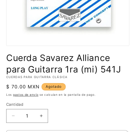
Abrir
elemento
Cuerda Savarez Alliance
multimedia
1
en
para Guitarra 1ra (mi) 541J
una
ventana
CUERDAS PARA GUITARRA CLÁSICA
modal
Precio
$ 70.00 MXN
Agotado
habitual
Los
gastos de envío
se calculan en la pantalla de pago.
Cantidad
Cantidad
Reducir
Aumentar
cantidad
cantidad
para
para