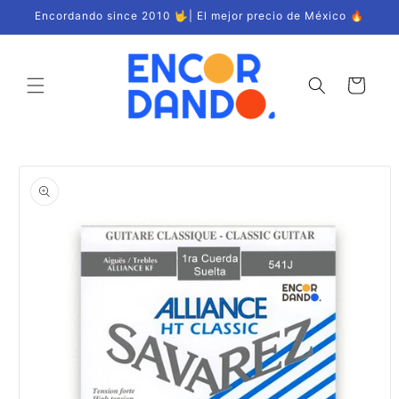
Ir
Encordando since 2010 🤟| El mejor precio de México 🔥
directamente
al contenido
Carrito
Ir
directamente
a la
información
del producto