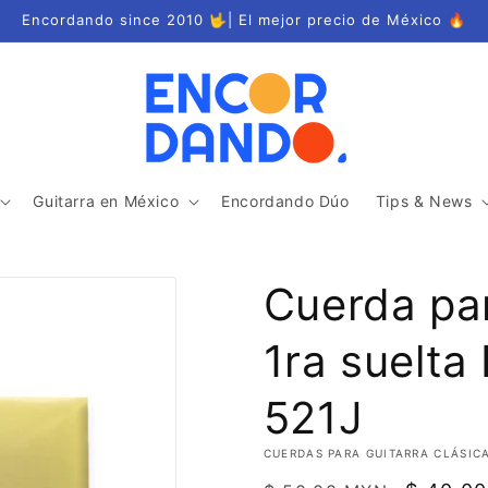
Encordando since 2010 🤟| El mejor precio de México 🔥
Guitarra en México
Encordando Dúo
Tips & News
Cuerda par
1ra suelta
521J
CUERDAS PARA GUITARRA CLÁSIC