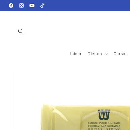
Ir
directamente
Facebook
Instagram
YouTube
TikTok
al contenido
Inicio
Tienda
Cursos
Ir
directamente
a la
información
del producto