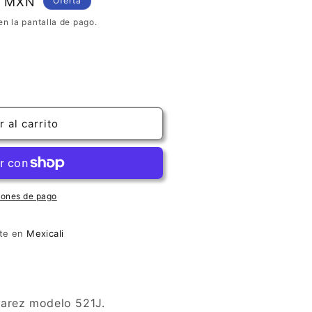
0 MXN
Oferta
en la pantalla de pago.
 al carrito
iones de pago
nte en
Mexicali
varez modelo 521J.