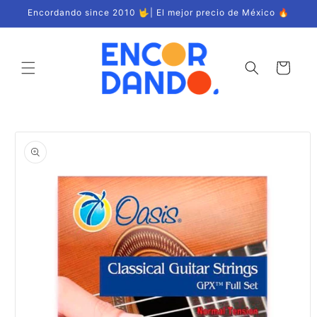
Ir
Encordando since 2010 🤟| El mejor precio de México 🔥
directamente
al contenido
Carrito
Ir
directamente
a la
información
del producto