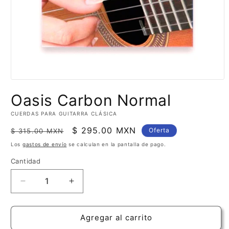
Abrir
elemento
Oasis Carbon Normal
multimedia
1
en
CUERDAS PARA GUITARRA CLÁSICA
una
ventana
Precio
Precio
$ 295.00 MXN
Oferta
$ 315.00 MXN
modal
habitual
de
Los
gastos de envío
se calculan en la pantalla de pago.
oferta
Cantidad
Cantidad
Reducir
Aumentar
cantidad
cantidad
para
para
Oasis
Oasis
Agregar al carrito
Carbon
Carbon