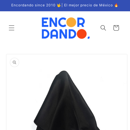
Ir
Encordando since 2010 🤟| El mejor precio de México 🔥
directamente
al contenido
Carrito
Ir
directamente
a la
información
del producto