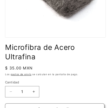
Abrir
elemento
Microfibra de Acero
multimedia
1
en
Ultrafina
una
ventana
modal
Precio
$ 35.00 MXN
habitual
Los
gastos de envío
se calculan en la pantalla de pago.
Cantidad
Cantidad
Reducir
Aumentar
cantidad
cantidad
para
para