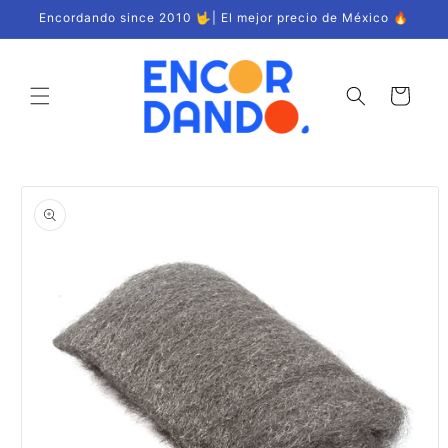
Ir
Encordando since 2010 🤟| El mejor precio de México 🔥
directamente
al contenido
Carrito
Ir
directamente
a la
información
del producto