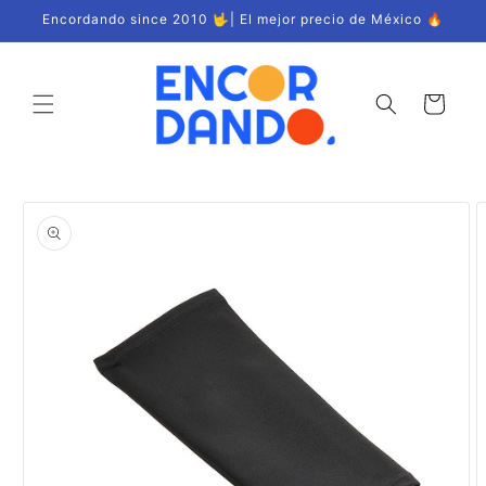
Ir
Encordando since 2010 🤟| El mejor precio de México 🔥
directamente
al contenido
Carrito
Ir
directamente
a la
información
del producto