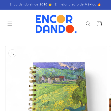
Ir
Encordando since 2010 🤟| El mejor precio de México 🔥
directamente
al contenido
Carrito
Ir
directamente
a la
información
del producto