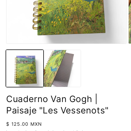
Abrir
A
elemento
e
multimedia
m
1
2
en
e
una
u
ventana
v
modal
m
Cuaderno Van Gogh |
Paisaje "Les Vessenots"
Precio
$ 125.00 MXN