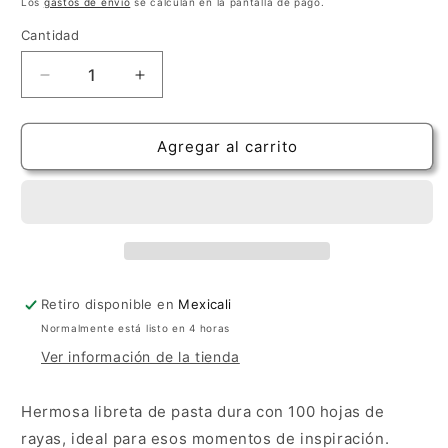
habitual
Los
gastos de envío
se calculan en la pantalla de pago.
Cantidad
Cantidad
Reducir
Aumentar
cantidad
cantidad
para
para
Cuaderno
Cuaderno
Agregar al carrito
Van
Van
Gogh
Gogh
|
|
Paisaje
Paisaje
&quot;Les
&quot;Les
Vessenots&quot;
Vessenots&quot;
Retiro disponible en
Mexicali
Normalmente está listo en 4 horas
Ver información de la tienda
Hermosa libreta de pasta dura con 100 hojas de
rayas, ideal para esos momentos de inspiración.