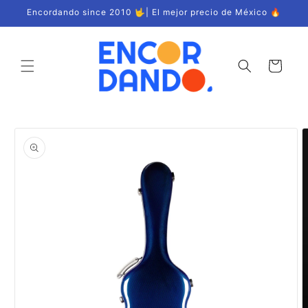
Ir
Encordando since 2010 🤟| El mejor precio de México 🔥
directamente
al contenido
Carrito
Ir
directamente
a la
información
del producto