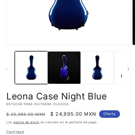
Abrir
A
elemento
e
multimedia
m
1
2
en
e
una
u
ventana
v
modal
m
Leona Case Night Blue
ESTUCHE PARA GUITARRA CLÁSICA
Precio
Precio
$ 24,995.00 MXN
Oferta
$ 25,995.00 MXN
habitual
de
Los
gastos de envío
se calculan en la pantalla de pago.
oferta
Cantidad
Cantidad