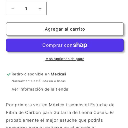
Reducir
Aumentar
cantidad
cantidad
para
para
Leona
Leona
Agregar al carrito
Case
Case
Night
Night
Blue
Blue
Más opciones de pago
Retiro disponible en
Mexicali
Normalmente está listo en 4 horas
Ver información de la tienda
Por primera vez en México traemos el Estuche de
Fibra de Carbon para Guitarra de Leona Cases. Es
probablemente el mejor estuche que podrás
encontrar para tu guitarra en el mundo y