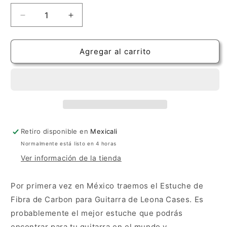
Reducir
Aumentar
cantidad
cantidad
para
para
Leona
Leona
Agregar al carrito
Case
Case
Orange
Orange
Retiro disponible en
Mexicali
Normalmente está listo en 4 horas
Ver información de la tienda
Por primera vez en México traemos el Estuche de
Fibra de Carbon para Guitarra de Leona Cases. Es
probablemente el mejor estuche que podrás
encontrar para tu guitarra en el mundo y