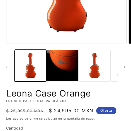
Abrir
A
elemento
e
multimedia
m
1
2
en
e
una
u
ventana
v
modal
m
Leona Case Orange
ESTUCHE PARA GUITARRA CLÁSICA
Precio
Precio
$ 24,995.00 MXN
Oferta
$ 25,995.00 MXN
habitual
de
Los
gastos de envío
se calculan en la pantalla de pago.
oferta
Cantidad
Cantidad