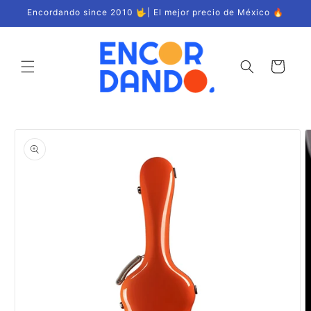
Ir
Encordando since 2010 🤟| El mejor precio de México 🔥
directamente
al contenido
Carrito
Ir
directamente
a la
información
del producto