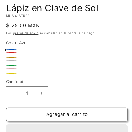
Lápiz en Clave de Sol
MUSIC STUFF
Precio
$ 25.00 MXN
habitual
Los
gastos de envío
se calculan en la pantalla de pago.
Color:
Azul
Azul
Rojo
Negro
Variante
Dorado
Plateado
agotada
Naranja
Verde
Rosa
o
Púrpura
Amarillo
Cantidad
Cantidad
no
disponible
Reducir
Aumentar
cantidad
cantidad
para
para
Lápiz
Lápiz
Agregar al carrito
en
en
Clave
Clave