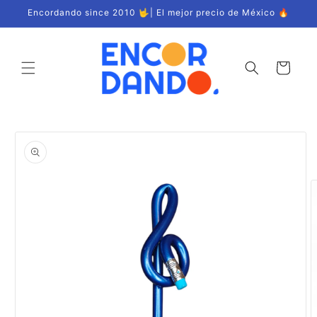
Ir
Encordando since 2010 🤟| El mejor precio de México 🔥
directamente
al contenido
Carrito
Ir
directamente
a la
información
del producto