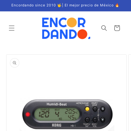
Ir
Encordando since 2010 🤟| El mejor precio de México 🔥
directamente
al contenido
Carrito
Ir
directamente
a la
información
del producto