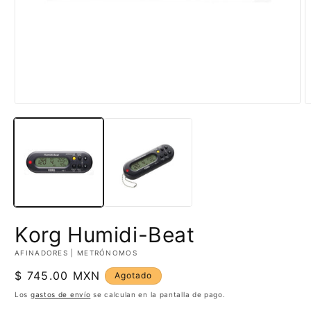
Abrir
A
elemento
e
multimedia
m
1
2
en
e
una
u
ventana
v
modal
m
Korg Humidi-Beat
AFINADORES | METRÓNOMOS
Precio
$ 745.00 MXN
Agotado
habitual
Los
gastos de envío
se calculan en la pantalla de pago.