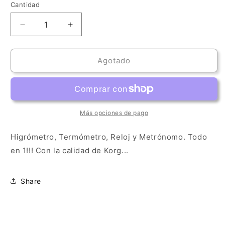
Cantidad
Cantidad
Reducir
Aumentar
cantidad
cantidad
para
para
Korg
Korg
Agotado
Humidi-
Humidi-
Beat
Beat
Más opciones de pago
Higrómetro, Termómetro, Reloj y Metrónomo. Todo
en 1!!! Con la calidad de Korg...
Share