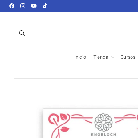
Ir
directamente
Facebook
Instagram
YouTube
TikTok
al contenido
Inicio
Tienda
Cursos
Ir
directamente
a la
información
del producto