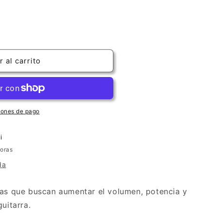
 al carrito
iones de pago
i
horas
da
tas que buscan aumentar el volumen, potencia y
guitarra.