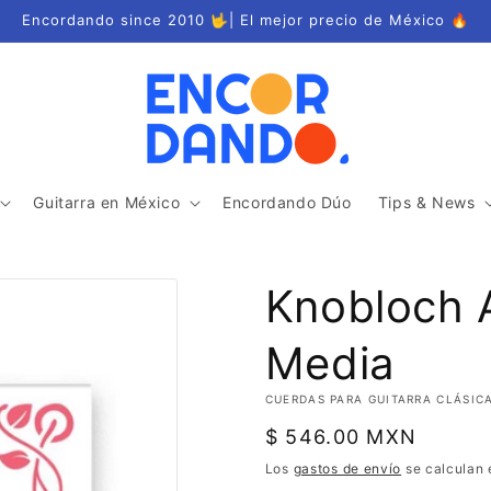
Encordando since 2010 🤟| El mejor precio de México 🔥
Guitarra en México
Encordando Dúo
Tips & News
Knobloch 
Media
CUERDAS PARA GUITARRA CLÁSIC
Precio
$ 546.00 MXN
habitual
Los
gastos de envío
se calculan 