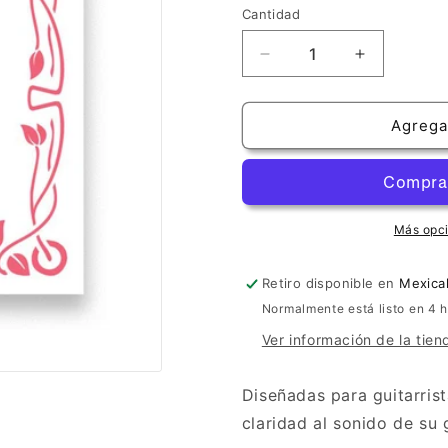
Cantidad
Cantidad
Reducir
Aumentar
cantidad
cantidad
para
para
Knobloch
Knobloch
Agregar
Actives
Actives
Carbon
Carbon
CX
CX
Media
Media
Más opc
Retiro disponible en
Mexical
Normalmente está listo en 4 
Ver información de la tien
Diseñadas para guitarris
claridad al sonido de su 