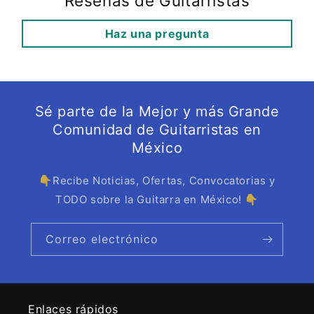
Reseñas de Guitarristas
Haz una pregunta
Sé parte de la Mejor y más Grande
Comunidad de Guitarristas en
México
👇Recibe Noticias, Ofertas, Convocatorias y
TODO sobre la Guitarra en México! 👇
Correo electrónico
Enlaces rápidos