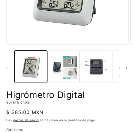
Abrir
A
elemento
e
multimedia
m
1
2
en
e
una
u
ventana
v
modal
m
Higrómetro Digital
GUITAR CARE
Precio
$ 385.00 MXN
habitual
Los
gastos de envío
se calculan en la pantalla de pago.
Cantidad
Cantidad