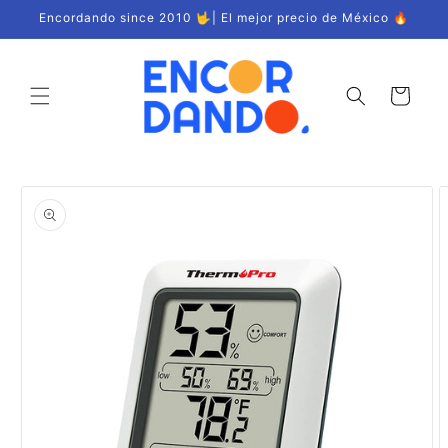
Ir
Encordando since 2010 🤟| El mejor precio de México 🔥
directamente
al contenido
Carrito
Ir
directamente
a la
información
del producto