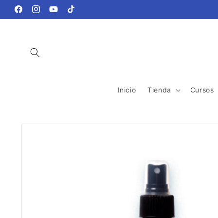
Ir
directamente
Facebook
Instagram
YouTube
TikTok
al contenido
Inicio
Tienda
Cursos
Ir
directamente
a la
información
del producto