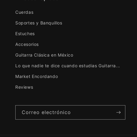
Cuerdas
Soportes y Banquillos
Estuches
Accesorios
Guitarra Clásica en México
Lo que nadie te dice cuando estudias Guitarra...
Market Encordando
Reviews
Correo electrónico
David González Hernández
Cello Bam black
El estuche
es un 10/10