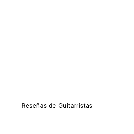
una
ventana
modal
Reseñas de Guitarristas