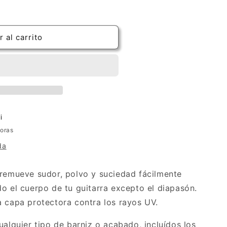
 al carrito
i
horas
da
 remueve sudor, polvo y suciedad fácilmente
do el cuerpo de tu guitarra excepto el diapasón.
a capa protectora contra los rayos UV.
ualquier tipo de barniz o acabado, incluídos los