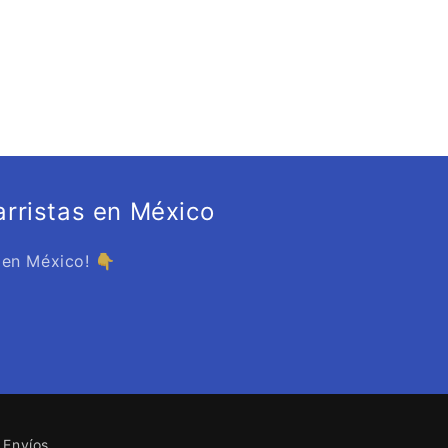
rristas en México
 en México! 👇
Envíos