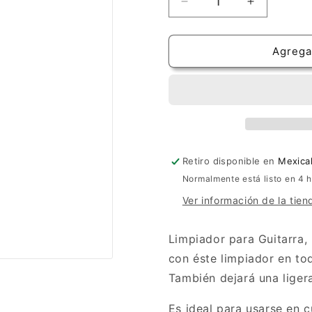
Reducir
Aumentar
cantidad
cantidad
para
para
Guitar
Guitar
Agregar
Detailer
Detailer
Retiro disponible en
Mexical
Normalmente está listo en 4 
Ver información de la tien
Limpiador para Guitarra,
con éste limpiador en to
También dejará una liger
Es ideal para usarse en c