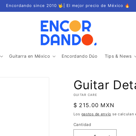
Encordando since 2010 🤟| El mejor precio de México 🔥
Guitarra en México
Encordando Dúo
Tips & News
Guitar Deta
GUITAR CARE
Precio
$ 215.00 MXN
habitual
Los
gastos de envío
se calculan 
Cantidad
Cantidad