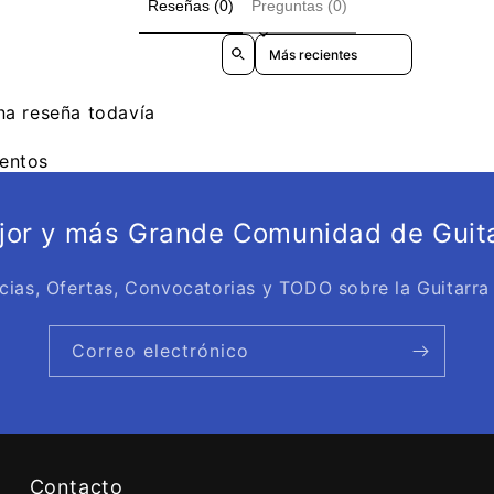
Reseñas (0)
Preguntas (0)
Sort reviews by
na reseña todavía
entos
ejor y más Grande Comunidad de Guita
cias, Ofertas, Convocatorias y TODO sobre la Guitarra
Correo electrónico
Contacto