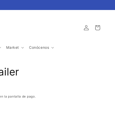
Iniciar
Carrito
sesión
Market
Conócenos
iler
en la pantalla de pago.