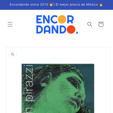
Ir
Encordando since 2010 🤟| El mejor precio de México 🔥
directamente
al contenido
Carrito
Ir
directamente
a la
información
del producto