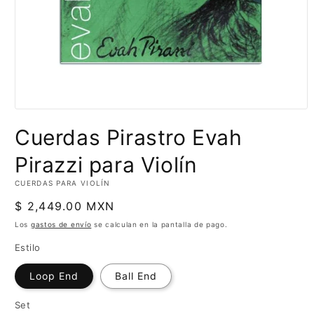
Abrir
elemento
Cuerdas Pirastro Evah
multimedia
1
en
Pirazzi para Violín
una
ventana
CUERDAS PARA VIOLÍN
modal
Precio
$ 2,449.00 MXN
habitual
Los
gastos de envío
se calculan en la pantalla de pago.
Estilo
Loop End
Ball End
Set