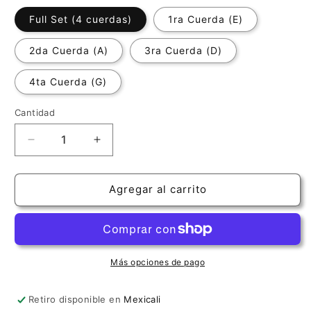
Full Set (4 cuerdas)
1ra Cuerda (E)
2da Cuerda (A)
3ra Cuerda (D)
4ta Cuerda (G)
Cantidad
Cantidad
Reducir
Aumentar
cantidad
cantidad
para
para
Cuerdas
Cuerdas
Agregar al carrito
Pirastro
Pirastro
Evah
Evah
Pirazzi
Pirazzi
para
para
Violín
Violín
Más opciones de pago
Retiro disponible en
Mexicali