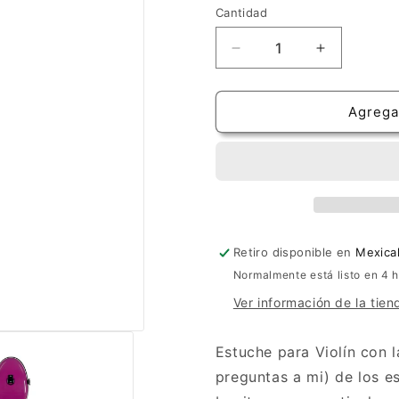
Cantidad
Cantidad
Reducir
Aumentar
cantidad
cantidad
para
para
Estuche
Estuche
Agregar
Tonareli
Tonareli
Shaped
Shaped
Purple
Purple
para
para
Violín
Violín
Retiro disponible en
Mexical
Normalmente está listo en 4 
Ver información de la tien
Estuche para Violín con l
preguntas a mi) de los es