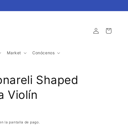
Iniciar
Carrito
sesión
Market
Conócenos
onareli Shaped
a Violín
en la pantalla de pago.