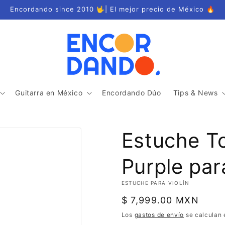
Encordando since 2010 🤟| El mejor precio de México 🔥
Guitarra en México
Encordando Dúo
Tips & News
Estuche T
Purple par
ESTUCHE PARA VIOLÍN
Precio
$ 7,999.00 MXN
habitual
Los
gastos de envío
se calculan 