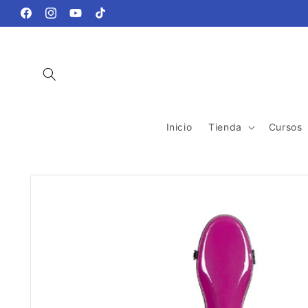
Ir
directamente
Facebook
Instagram
YouTube
TikTok
al contenido
Inicio
Tienda
Cursos
Ir
directamente
a la
información
del producto