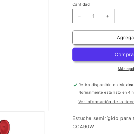
Cantidad
Cantidad
Reducir
Aumentar
cantidad
cantidad
para
para
Estuche
Estuche
Agregar
para
para
Cello
Cello
semirígido
semirígido
rojo
rojo
Más opc
Retiro disponible en
Mexical
Normalmente está listo en 4 
Ver información de la tien
Estuche semirígido para 
CC490W