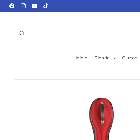
Ir
directamente
Facebook
Instagram
YouTube
TikTok
al contenido
Inicio
Tienda
Cursos
Ir
directamente
a la
información
del producto