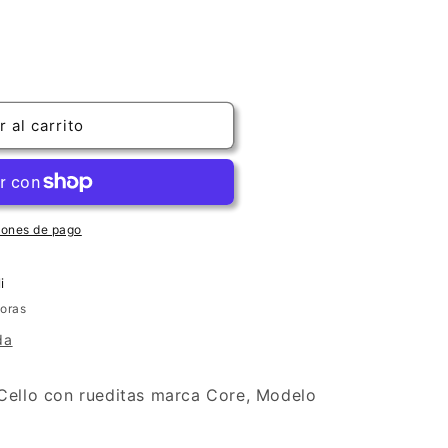
 al carrito
iones de pago
i
horas
da
Cello con rueditas marca Core, Modelo