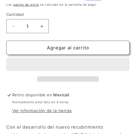
habitual
de
Los
gastos de envío
se calculan en la pantalla de pago.
oferta
Cantidad
Cantidad
Reducir
Aumentar
cantidad
cantidad
para
para
D&#39;Addario
D&#39;Addario
Agregar al carrito
XT
XT
Carbon
Carbon
Normal
Normal
Retiro disponible en
Mexicali
Normalmente está listo en 4 horas
Ver información de la tienda
Con el desarrollo del nuevo recubrimiento