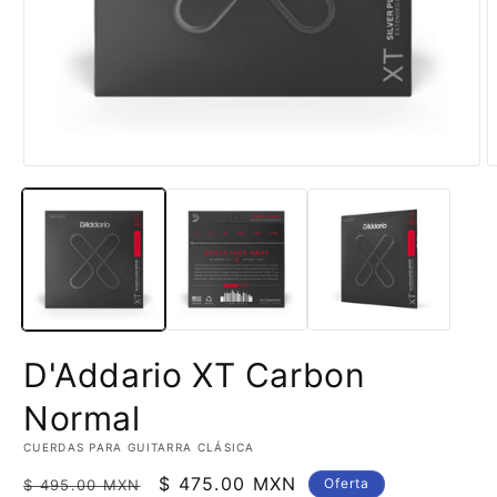
Abrir
A
elemento
e
multimedia
m
1
2
en
e
una
u
ventana
v
modal
m
D'Addario XT Carbon
Normal
CUERDAS PARA GUITARRA CLÁSICA
Precio
Precio
$ 475.00 MXN
Oferta
$ 495.00 MXN