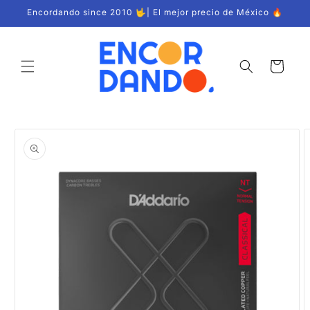
Ir
Encordando since 2010 🤟| El mejor precio de México 🔥
directamente
al contenido
Carrito
Ir
directamente
a la
información
del producto