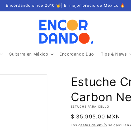
Encordando since 2010 🤟| El mejor precio de México 🔥
Guitarra en México
Encordando Dúo
Tips & News
Estuche Cr
Carbon Ne
ESTUCHE PARA CELLO
Precio
$ 35,995.00 MXN
habitual
Los
gastos de envío
se calculan 