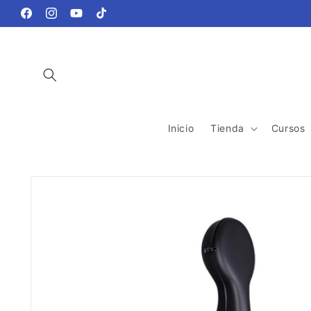
Ir
directamente
Facebook
Instagram
YouTube
TikTok
al contenido
Inicio
Tienda
Cursos
Ir
directamente
a la
información
del producto