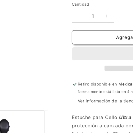
Cantidad
Cantidad
Reducir
Aumentar
cantidad
cantidad
para
para
Estuche
Estuche
Agregar
Crossrock
Crossrock
Ultralight
Ultralight
Carbon
Carbon
Negro
Negro
para
para
Cello
Cello
Retiro disponible en
Mexical
Normalmente está listo en 4 
Ver información de la tien
Estuche para Cello
Ultra
protección alcanzada co