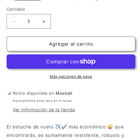
oferta
Cantidad
Cantidad
Reducir
Aumentar
cantidad
cantidad
para
para
Estuche
Estuche
Agregar al carrito
Crossrock
Crossrock
Polycarbon
Polycarbon
Blanco
Blanco
Más opciones de pago
Retiro disponible en
Mexicali
Normalmente está listo en 4 horas
Ver información de la tienda
El estuche de vuelo ✈️✔️ más económico 😜 que
encontrarás, es sumamente resistente, robusto y