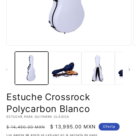
Abrir
A
elemento
e
multimedia
m
1
2
en
e
una
u
ventana
v
modal
m
Estuche Crossrock
Polycarbon Blanco
ESTUCHE PARA GUITARRA CLÁSICA
Precio
Precio
$ 13,995.00 MXN
Oferta
$ 14,450.00 MXN
habitual
de
Los
gastos de envío
se calculan en la pantalla de pago.