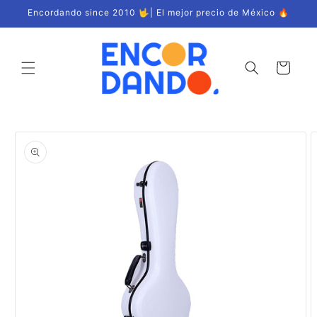
Ir
Encordando since 2010 🤟| El mejor precio de México 🔥
directamente
al contenido
Carrito
Ir
directamente
a la
información
del producto