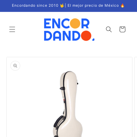
Ir
Encordando since 2010 🤟| El mejor precio de México 🔥
directamente
al contenido
Carrito
Ir
directamente
a la
información
del producto