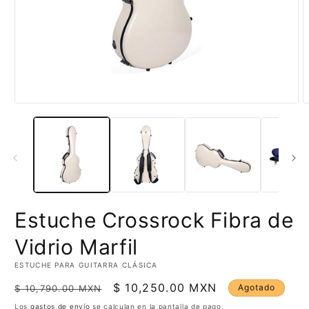
Abrir
A
elemento
e
multimedia
m
1
2
en
e
una
u
ventana
v
modal
m
Estuche Crossrock Fibra de
Vidrio Marfil
ESTUCHE PARA GUITARRA CLÁSICA
Precio
Precio
$ 10,250.00 MXN
Agotado
$ 10,790.00 MXN
habitual
de
Los
gastos de envío
se calculan en la pantalla de pago.