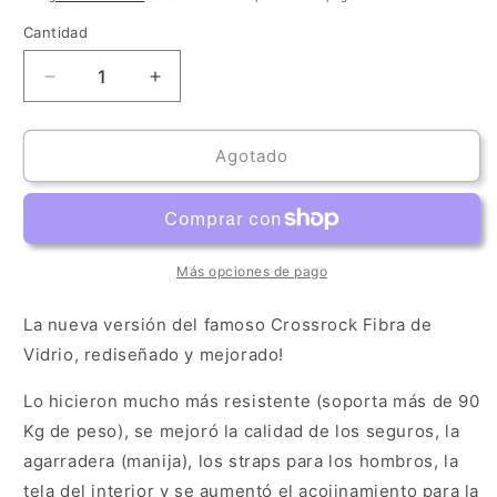
oferta
Cantidad
Cantidad
Reducir
Aumentar
cantidad
cantidad
para
para
Estuche
Estuche
Agotado
Crossrock
Crossrock
Fibra
Fibra
de
de
Vidrio
Vidrio
Marfil
Marfil
Más opciones de pago
La nueva versión del famoso Crossrock Fibra de
Vidrio, rediseñado y mejorado!
Lo hicieron mucho más resistente (soporta más de 90
Kg de peso), se mejoró la calidad de los seguros, la
agarradera (manija), los straps para los hombros, la
tela del interior y se aumentó el acojinamiento para la