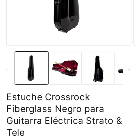
Abrir
A
elemento
e
multimedia
m
1
2
en
e
una
u
ventana
v
modal
m
Estuche Crossrock
Fiberglass Negro para
Guitarra Eléctrica Strato &
Tele