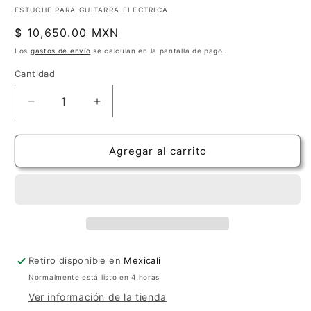
ESTUCHE PARA GUITARRA ELÉCTRICA
Precio
$ 10,650.00 MXN
habitual
Los
gastos de envío
se calculan en la pantalla de pago.
Cantidad
Cantidad
Reducir
Aumentar
cantidad
cantidad
para
para
Estuche
Estuche
Agregar al carrito
Crossrock
Crossrock
Fiberglass
Fiberglass
Negro
Negro
para
para
Guitarra
Guitarra
Eléctrica
Eléctrica
Strato
Strato
Retiro disponible en
Mexicali
&amp;
&amp;
Normalmente está listo en 4 horas
Tele
Tele
Ver información de la tienda