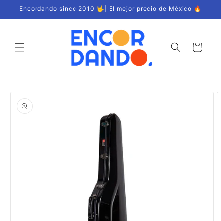
Ir
Encordando since 2010 🤟| El mejor precio de México 🔥
directamente
al contenido
Carrito
Ir
directamente
a la
información
del producto