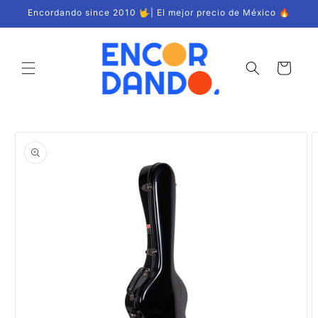
Ir
Encordando since 2010 🤟| El mejor precio de México 🔥
directamente
al contenido
Carrito
Ir
directamente
a la
información
del producto