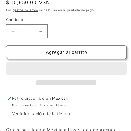
Precio
$ 10,650.00 MXN
habitual
Los
gastos de envío
se calculan en la pantalla de pago.
Cantidad
Cantidad
Reducir
Aumentar
cantidad
cantidad
para
para
Estuche
Estuche
Agregar al carrito
Crossrock
Crossrock
Fiberglass
Fiberglass
Negro
Negro
para
para
ES-
ES-
335
335
Retiro disponible en
Mexicali
Normalmente está listo en 4 horas
Ver información de la tienda
Crossrock llegó a México a través de encordando