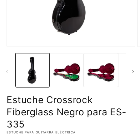
Abrir
A
elemento
e
multimedia
m
1
2
en
e
una
u
ventana
v
modal
m
Estuche Crossrock
Fiberglass Negro para ES-
335
ESTUCHE PARA GUITARRA ELÉCTRICA