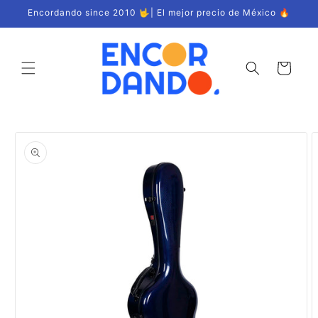
Ir
Encordando since 2010 🤟| El mejor precio de México 🔥
directamente
al contenido
Carrito
Ir
directamente
a la
información
del producto