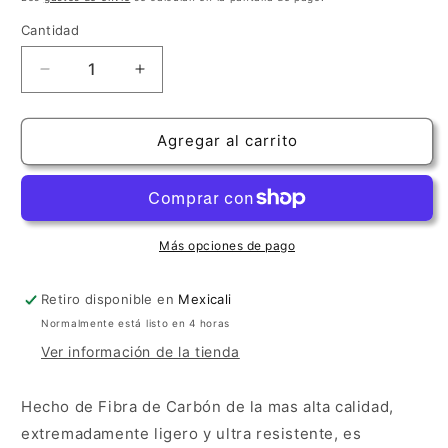
oferta
Cantidad
Cantidad
Reducir
Aumentar
cantidad
cantidad
para
para
Estuche
Estuche
Agregar al carrito
Crossrock
Crossrock
Carbon
Carbon
Air
Air
Azul
Azul
Más opciones de pago
Retiro disponible en
Mexicali
Normalmente está listo en 4 horas
Ver información de la tienda
Hecho de Fibra de Carbón de la mas alta calidad,
extremadamente ligero y ultra resistente, es