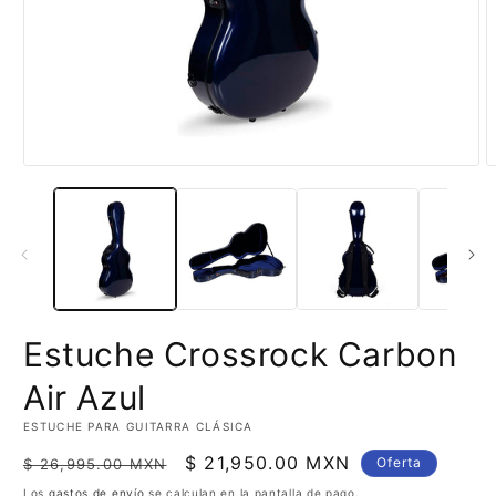
Abrir
A
elemento
e
multimedia
m
1
2
en
e
una
u
ventana
v
modal
m
Estuche Crossrock Carbon
Air Azul
ESTUCHE PARA GUITARRA CLÁSICA
Precio
Precio
$ 21,950.00 MXN
Oferta
$ 26,995.00 MXN
habitual
de
Los
gastos de envío
se calculan en la pantalla de pago.