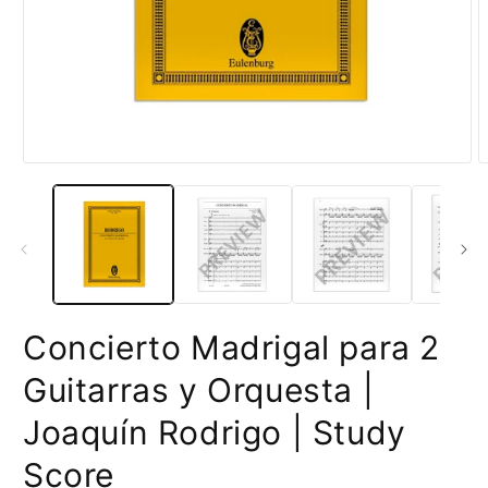
Abrir
A
elemento
e
multimedia
m
1
2
en
e
una
u
ventana
v
modal
m
Concierto Madrigal para 2
Guitarras y Orquesta |
Joaquín Rodrigo | Study
Score