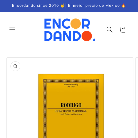
Ir
Encordando since 2010 🤟| El mejor precio de México 🔥
directamente
al contenido
Carrito
Ir
directamente
a la
información
del producto