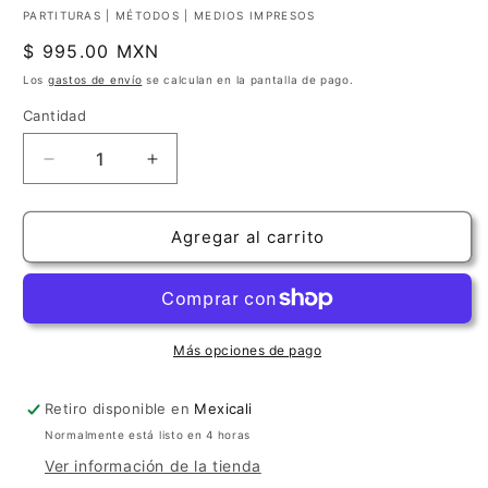
PARTITURAS | MÉTODOS | MEDIOS IMPRESOS
Precio
$ 995.00 MXN
habitual
Los
gastos de envío
se calculan en la pantalla de pago.
Cantidad
Cantidad
Reducir
Aumentar
cantidad
cantidad
para
para
Concierto
Concierto
Agregar al carrito
Madrigal
Madrigal
para
para
2
2
Guitarras
Guitarras
y
y
Más opciones de pago
Orquesta
Orquesta
|
|
Retiro disponible en
Mexicali
Joaquín
Joaquín
Normalmente está listo en 4 horas
Rodrigo
Rodrigo
|
|
Ver información de la tienda