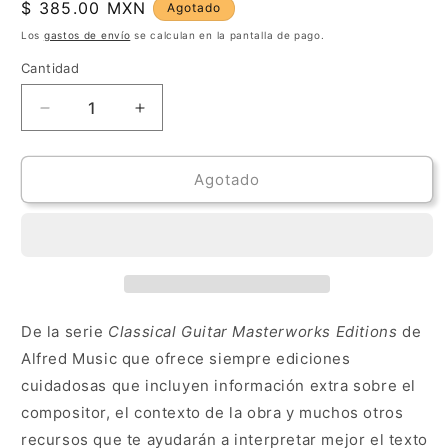
Precio
$ 385.00 MXN
Agotado
habitual
Los
gastos de envío
se calculan en la pantalla de pago.
Cantidad
Cantidad
Reducir
Aumentar
cantidad
cantidad
para
para
M.Carcassi:
M.Carcassi:
Agotado
Estudios
Estudios
Melódicos
Melódicos
y
y
Progresivos
Progresivos
Op.
Op.
60
60
De la serie
Classical Guitar Masterworks
Editions
de
Alfred Music que ofrece siempre ediciones
cuidadosas que incluyen información extra sobre el
compositor, el contexto de la obra y muchos otros
recursos que te ayudarán a interpretar mejor el texto