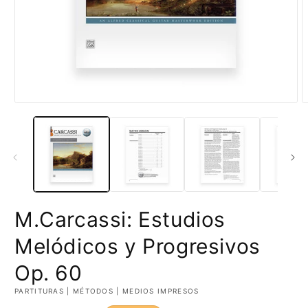
Abrir
A
elemento
e
multimedia
m
1
2
en
e
una
u
ventana
v
modal
m
M.Carcassi: Estudios
Melódicos y Progresivos
Op. 60
PARTITURAS | MÉTODOS | MEDIOS IMPRESOS