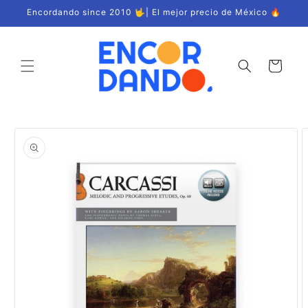
Ir
Encordando since 2010 🤟| El mejor precio de México 🔥
directamente
al contenido
Carrito
Ir
directamente
a la
información
del producto