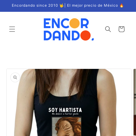
Ir
Encordando since 2010 🤟| El mejor precio de México 🔥
directamente
al contenido
Carrito
Ir
directamente
a la
información
del producto