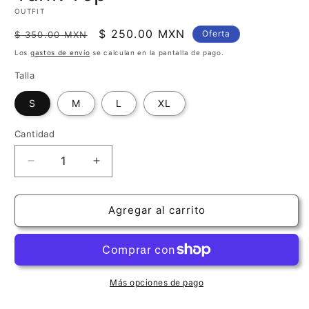
OUTFIT
Precio
Precio
$ 250.00 MXN
Oferta
$ 350.00 MXN
habitual
de
Los
gastos de envío
se calculan en la pantalla de pago.
oferta
Talla
S
M
L
XL
Cantidad
Cantidad
Reducir
Aumentar
cantidad
cantidad
para
para
Camiseta
Camiseta
Agregar al carrito
&quot;Soy
&quot;Soy
Hartista&quot;
Hartista&quot;
|
|
Tank
Tank
Top
Top
Más opciones de pago