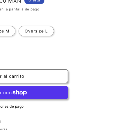
.00 MXN
Oferta
en la pantalla de pago.
ze M
Oversize L
 al carrito
kespeare
iones de pago
ot;
i
horas