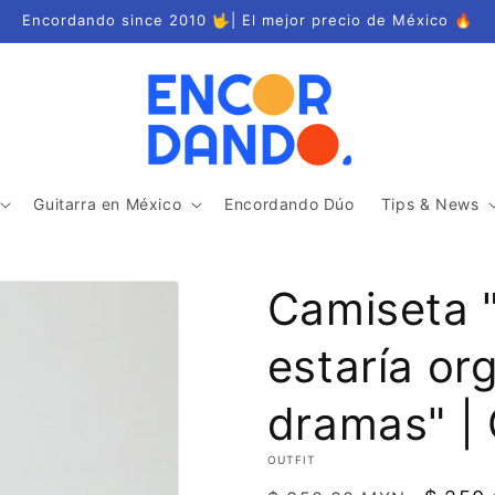
Encordando since 2010 🤟| El mejor precio de México 🔥
Guitarra en México
Encordando Dúo
Tips & News
Camiseta 
estaría or
dramas" |
OUTFIT