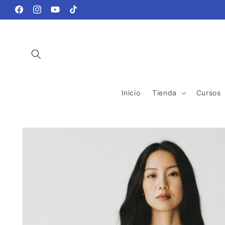
Ir
directamente
Facebook
Instagram
YouTube
TikTok
al contenido
Inicio
Tienda
Cursos
Ir
directamente
a la
información
del producto