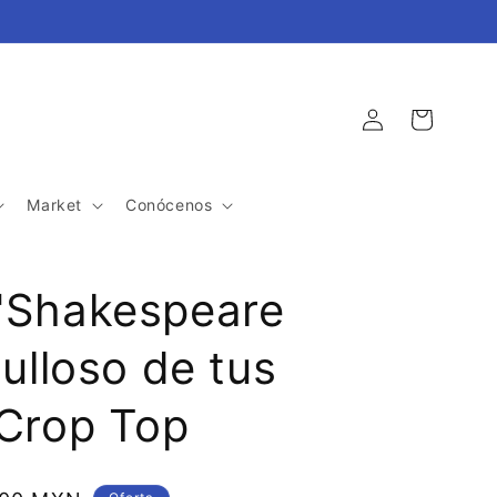
Iniciar
Carrito
sesión
Market
Conócenos
"Shakespeare
gulloso de tus
 Crop Top