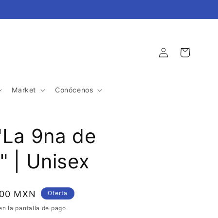
Iniciar
Carrito
sesión
Market
Conócenos
"La 9na de
 | Unisex
.00 MXN
Oferta
en la pantalla de pago.