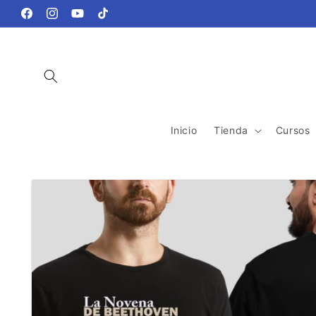
Ir
directamente
Facebook
Instagram
YouTube
TikTok
al contenido
Inicio
Tienda
Cursos
Ir
directamente
a la
información
del producto