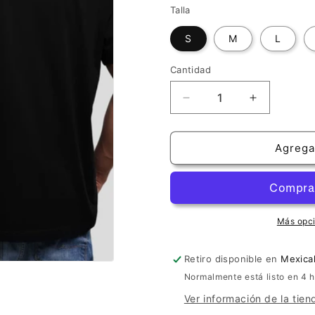
oferta
Talla
S
M
L
Cantidad
Cantidad
Reducir
Aumentar
cantidad
cantidad
para
para
Camiseta
Camiseta
Agregar
&quot;La
&quot;La
9na
9na
de
de
Beethoven&quot;
Beethoven
|
|
Más opc
Unisex
Unisex
Retiro disponible en
Mexical
Normalmente está listo en 4 
Ver información de la tien