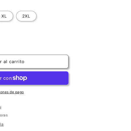
XL
2XL
 al carrito
&quot;
iones de pago
i
horas
da