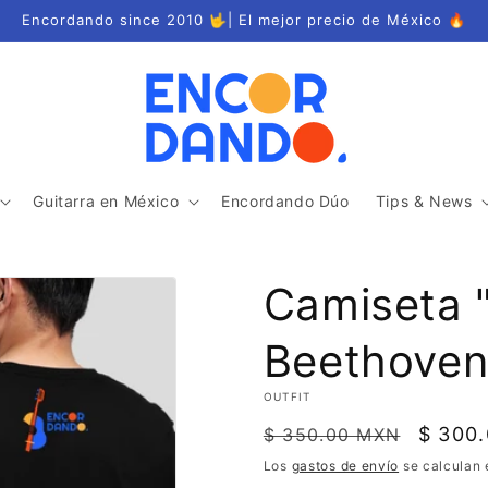
Encordando since 2010 🤟| El mejor precio de México 🔥
Guitarra en México
Encordando Dúo
Tips & News
Camiseta 
Beethoven"
OUTFIT
Precio
Precio
$ 300
$ 350.00 MXN
habitual
de
Los
gastos de envío
se calculan 