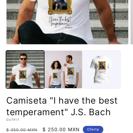
Abrir
A
elemento
e
multimedia
m
1
2
en
e
una
u
ventana
v
modal
m
Camiseta "I have the best
temperament" J.S. Bach
OUTFIT
Precio
Precio
$ 250.00 MXN
Oferta
$ 350.00 MXN