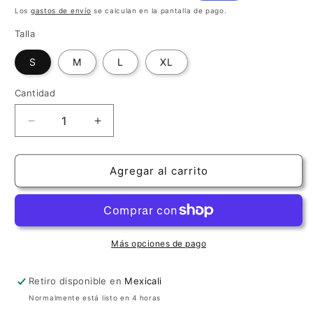
habitual
de
Los
gastos de envío
se calculan en la pantalla de pago.
oferta
Talla
S
M
L
XL
Cantidad
Cantidad
Reducir
Aumentar
cantidad
cantidad
para
para
Camiseta
Camiseta
Agregar al carrito
&quot;I
&quot;I
have
have
the
the
best
best
temperament&quot;
temperament&quot;
Más opciones de pago
J.S.
J.S.
Bach
Bach
Retiro disponible en
Mexicali
Normalmente está listo en 4 horas