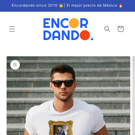
Ir
Encordando since 2010 🤟| El mejor precio de México 🔥
directamente
al contenido
Carrito
Ir
directamente
a la
información
del producto