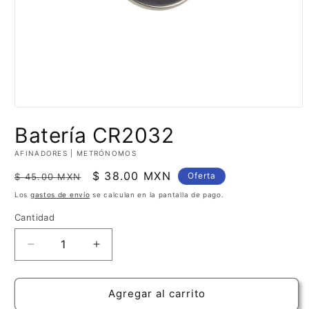
Abrir
elemento
Batería CR2032
multimedia
1
en
AFINADORES | METRÓNOMOS
una
ventana
Precio
Precio
$ 38.00 MXN
Oferta
$ 45.00 MXN
modal
habitual
de
Los
gastos de envío
se calculan en la pantalla de pago.
oferta
Cantidad
Cantidad
Reducir
Aumentar
cantidad
cantidad
para
para
Batería
Batería
Agregar al carrito
CR2032
CR2032