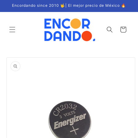
Ir
Encordando since 2010 🤟| El mejor precio de México 🔥
directamente
al contenido
Carrito
Ir
directamente
a la
información
del producto