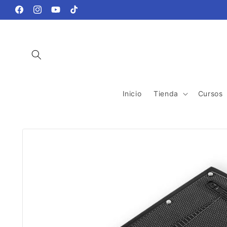
Ir
directamente
Facebook
Instagram
YouTube
TikTok
al contenido
Inicio
Tienda
Cursos
Ir
directamente
a la
información
del producto