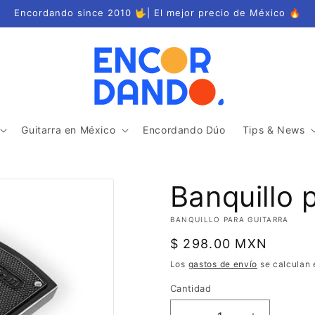
Encordando since 2010 🤟| El mejor precio de México 🔥
Guitarra en México
Encordando Dúo
Tips & News
Banquillo 
BANQUILLO PARA GUITARRA
Precio
$ 298.00 MXN
habitual
Los
gastos de envío
se calculan 
Cantidad
Cantidad