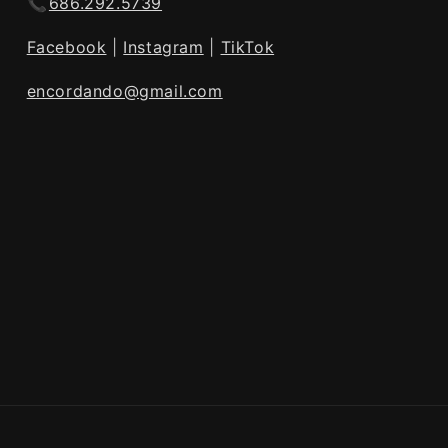
📞
686.292.5739
Facebook
|
Instagram
|
TikTok
encordando@gmail.com