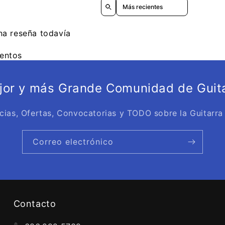
Sort reviews by
na reseña todavía
entos
ejor y más Grande Comunidad de Guita
cias, Ofertas, Convocatorias y TODO sobre la Guitarra
Correo electrónico
Contacto