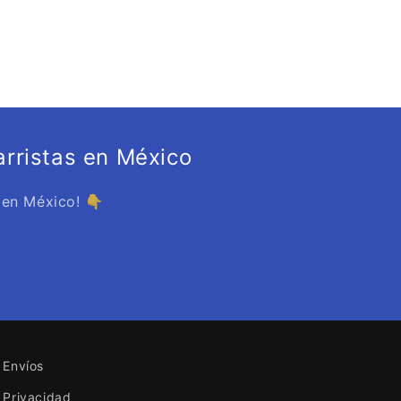
rristas en México
 en México! 👇
Envíos
Privacidad