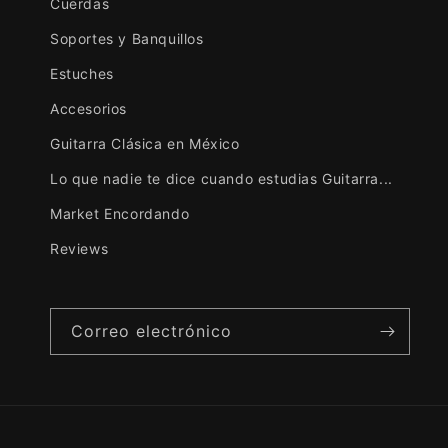
Cuerdas
Soportes y Banquillos
Estuches
Accesorios
Guitarra Clásica en México
Lo que nadie te dice cuando estudias Guitarra...
Market Encordando
Reviews
Correo electrónico
David González Hernández
Cello Bam black
El estuche
es un 10/10