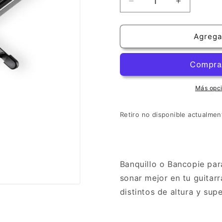
Reducir
Aumentar
cantidad
cantidad
para
para
Banquillo
Banquillo
Agregar
para
para
Guitarrista
Guitarrista
Más opc
Retiro no disponible actualme
Banquillo o Bancopie para
sonar mejor en tu guitarr
distintos de altura y supe