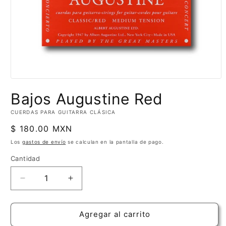
Abrir
elemento
Bajos Augustine Red
multimedia
1
en
CUERDAS PARA GUITARRA CLÁSICA
una
ventana
Precio
$ 180.00 MXN
modal
habitual
Los
gastos de envío
se calculan en la pantalla de pago.
Cantidad
Cantidad
Reducir
Aumentar
cantidad
cantidad
para
para
Bajos
Bajos
Agregar al carrito
Augustine
Augustine