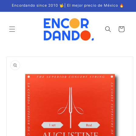
Ir
Encordando since 2010 🤟| El mejor precio de México 🔥
directamente
al contenido
Carrito
Ir
directamente
a la
información
del producto