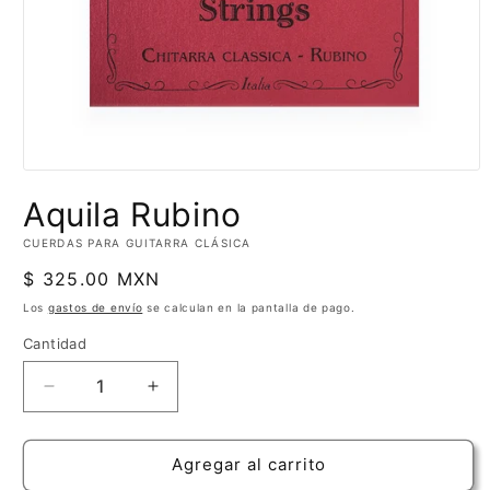
Abrir
elemento
Aquila Rubino
multimedia
1
en
CUERDAS PARA GUITARRA CLÁSICA
una
ventana
Precio
$ 325.00 MXN
modal
habitual
Los
gastos de envío
se calculan en la pantalla de pago.
Cantidad
Cantidad
Reducir
Aumentar
cantidad
cantidad
para
para
Aquila
Aquila
Agregar al carrito
Rubino
Rubino