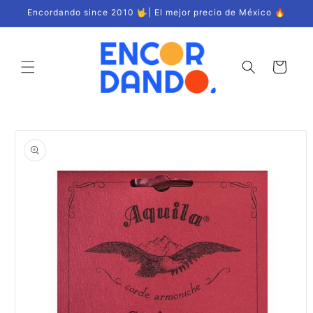
Ir
Encordando since 2010 🤟| El mejor precio de México 🔥
directamente
al contenido
Carrito
Ir
directamente
a la
información
del producto